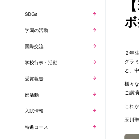
【
SDGs
ボ
学園の活動
国際交流
２年
グラミ
学校行事・活動
と、
受賞報告
様々
ご講
部活動
これ
入試情報
玉川
特進コース