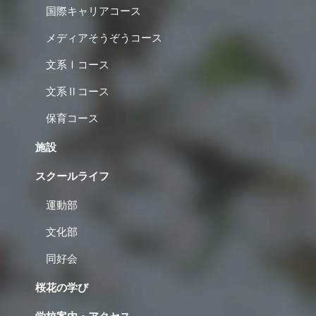
国際キャリアコース
メディアそうぞうコース
文系Ⅰコース
文系Ⅱコース
保育コース
施設
スクールライフ
運動部
文化部
同好会
桜花の学び