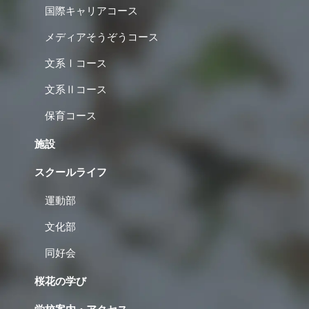
国際キャリアコース
メディアそうぞうコース
文系Ⅰコース
文系Ⅱコース
保育コース
施設
スクールライフ
運動部
文化部
同好会
桜花の学び