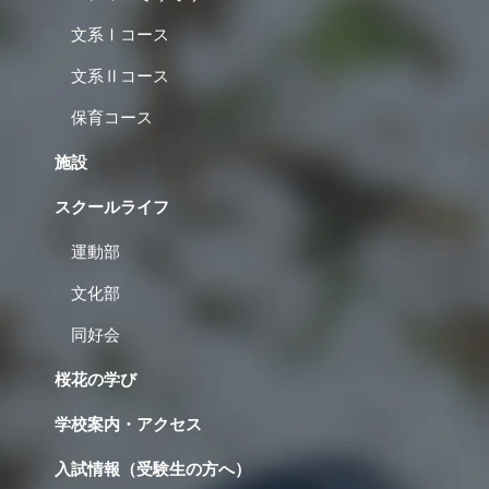
文系Ⅰコース
文系Ⅱコース
保育コース
施設
スクールライフ
運動部
文化部
同好会
桜花の学び
学校案内・アクセス
入試情報（受験生の方へ）