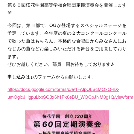
第６０回桜花学園高等学校合唱団定期演奏会を開催します
🌸
今回は、第Ⅲ部で、OGが登場するスペシャルステージを
予定しています。今年度の夏の２大コンクールコンクール
で歌った曲はもちろん、本格的な合唱曲からみなさんにお
なじみの曲などお楽しみいただける舞台をご用意しており
ます。
ぜひお越しください。部員一同お待ちしております♪
申し込みは↓のフォームからお願いします。
https://docs.google.com/forms/d/e/1FAIpQLScMOxQ-hX-
umOgicJHgpuLbbSQ3x6h1Pk0eBU_WOCpJNM0g1Q/viewform